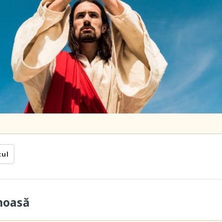
cul
moasă