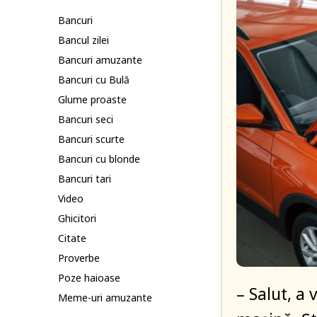
Bancuri
Bancul zilei
Bancuri amuzante
Bancuri cu Bulă
Glume proaste
Bancuri seci
Bancuri scurte
Bancuri cu blonde
Bancuri tari
Video
Ghicitori
Citate
Proverbe
Poze haioase
– Salut, a
Meme-uri amuzante