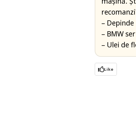
maşină. Şt
recomanzi
– Depinde
– BMW seri
– Ulei de f
Like