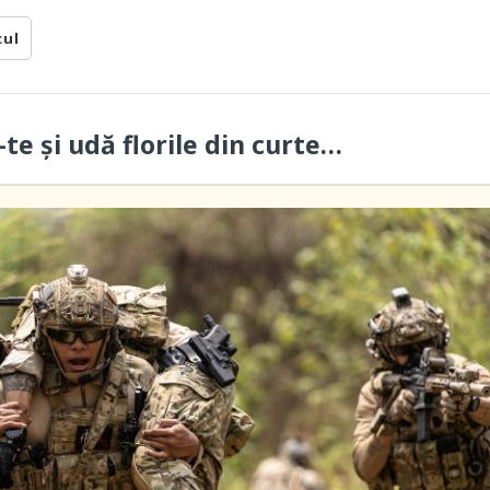
cul
-te și udă florile din curte…