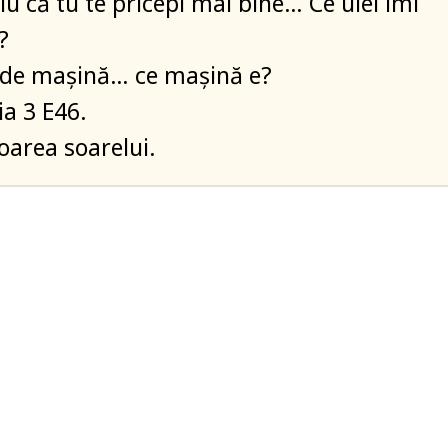
iu că tu te pricepi mai bine… Ce ulei îmi
?
 de maşină… ce maşină e?
a 3 E46.
loarea soarelui.