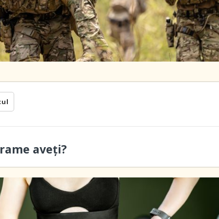
cul
grame aveți?