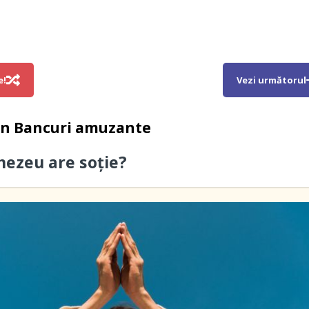
e!
Vezi următorul
in
Bancuri amuzante
nezeu are soţie?