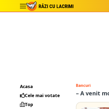
Bancuri
Acasa
– A venit m
Cele mai votate
Top