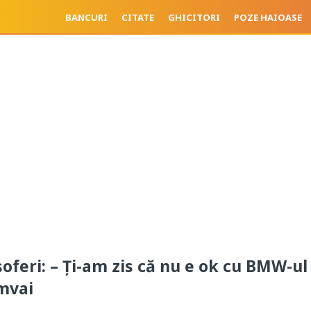
BANCURI
CITATE
GHICITORI
POZE HAIOASE
şoferi: – Ți-am zis că nu e ok cu BMW-ul
amvai