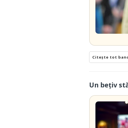
Citește tot ban
Un bețiv st