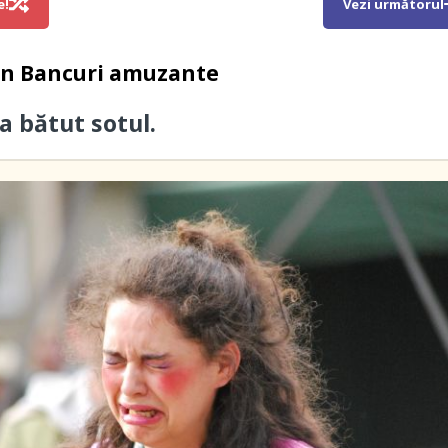
e!
Vezi următorul
in
Bancuri amuzante
 bătut sotul.