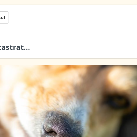
cul
 castrat…