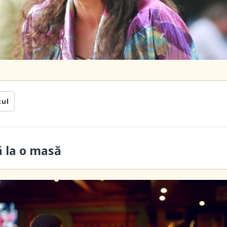
cul
ă la o masă