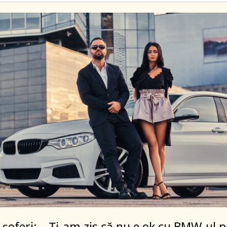
 şoferi: – Ți-am zis că nu e ok cu BMW-ul p