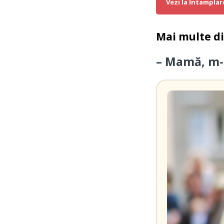
Vezi la întamplar
Mai multe d
– Mamă, m-a