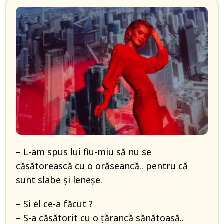
– L-am spus lui fiu-miu să nu se
căsătorească cu o orăseancă.. pentru că
sunt slabe și leneșe.
– Si el ce-a făcut ?
– S-a căsătorit cu o țărancă sănătoasă..