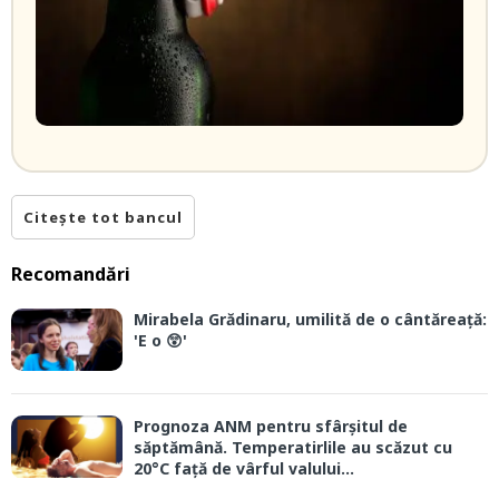
Citește tot bancul
Recomandări
Mirabela Grădinaru, umilită de o cântăreață:
'E o 😲'
Prognoza ANM pentru sfârșitul de
săptămână. Temperatirlile au scăzut cu
20°C față de vârful valului...