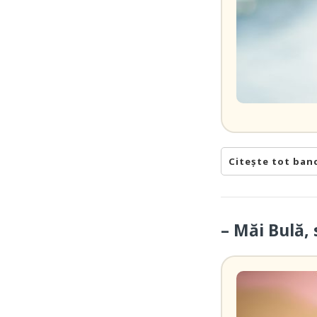
Citește tot ban
– Măi Bulă, 