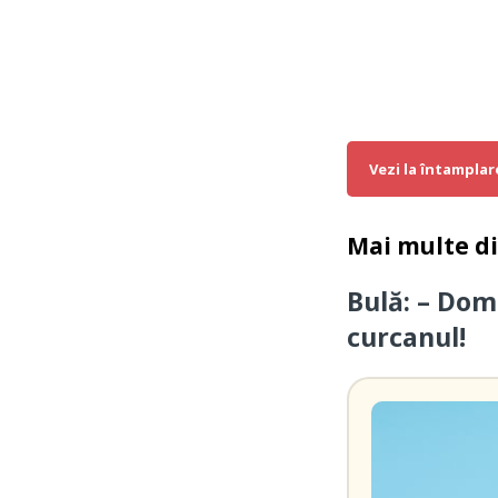
Vezi la întamplar
Mai multe d
Bulă: – Dom
curcanul!