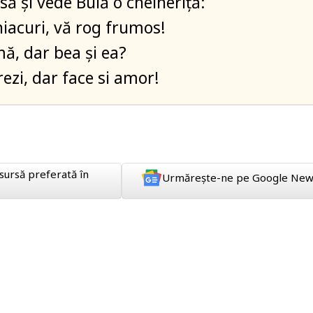
să și vede Bulă o chelneriță:
iacuri, vă rog frumos!
mă, dar bea și ea?
rezi, dar face si amor!
sursă preferată în
Urmărește-ne pe Google New