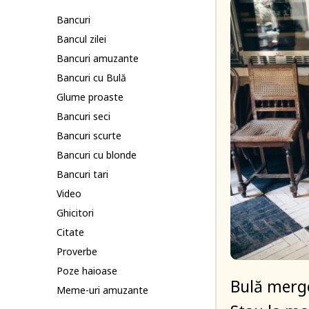
Bancuri
Bancul zilei
Bancuri amuzante
Bancuri cu Bulă
Glume proaste
Bancuri seci
Bancuri scurte
Bancuri cu blonde
Bancuri tari
Video
Ghicitori
Citate
Proverbe
Poze haioase
Bulă merge
Meme-uri amuzante