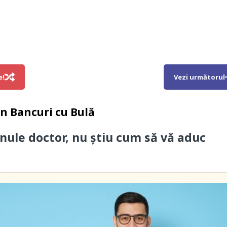
e!
Vezi următorul
in
Bancuri cu Bulă
nule doctor, nu știu cum să vă aduc