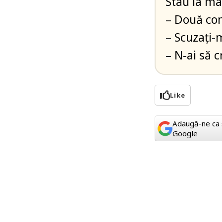
Stau la ma
– Două con
– Scuzați-
– N-ai să c
Like
Adaugă-ne ca 
Google