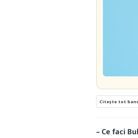
Citește tot ban
– Ce faci B