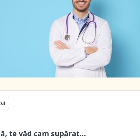
cul
ulă, te văd cam supărat…