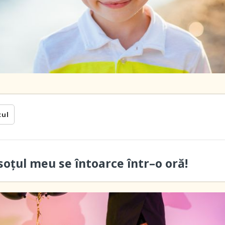
cul
soțul meu se întoarce într–o oră!