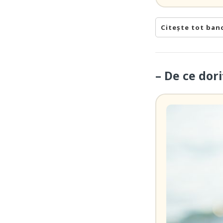
Citește tot ban
– De ce dori