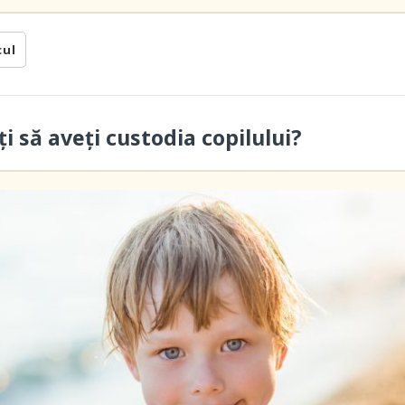
cul
ți să aveți custodia copilului?