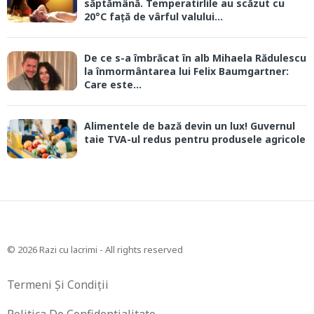
săptămână. Temperatirlile au scăzut cu
20°C față de vârful valului...
De ce s-a îmbrăcat în alb Mihaela Rădulescu
la înmormântarea lui Felix Baumgartner:
Care este...
Alimentele de bază devin un lux! Guvernul
taie TVA-ul redus pentru produsele agricole
© 2026 Razi cu lacrimi - All rights reserved
Termeni Și Condiții
Politica De Confidentialitate