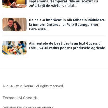
săptămână. Temperatirlile au scăzut cu
20°C față de vârful valului...
De ce s-a îmbrăcat în alb Mihaela Rădulescu
la înmormântarea lui Felix Baumgartner:
Care este...
Alimentele de bază devin un lux! Guvernul
taie TVA-ul redus pentru produsele agricole
© 2026 Razi cu lacrimi - All rights reserved
Termeni Și Condiții
Politica De Confidentialitate