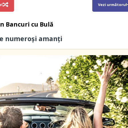
e!
Vezi următorul
in
Bancuri cu Bulă
re numeroși amanți