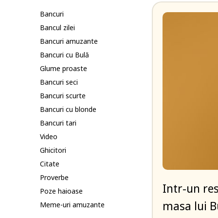
Bancuri
Bancul zilei
Bancuri amuzante
Bancuri cu Bulă
Glume proaste
Bancuri seci
Bancuri scurte
Bancuri cu blonde
Bancuri tari
Video
Ghicitori
Citate
Proverbe
Intr-un re
Poze haioase
masa lui Bu
Meme-uri amuzante