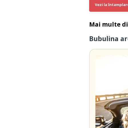
Vezi la întamplar
Mai multe d
Bubulina a