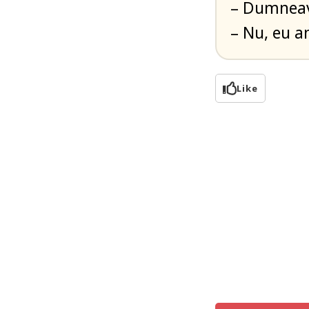
– Dumneav
– Nu, eu a
Like