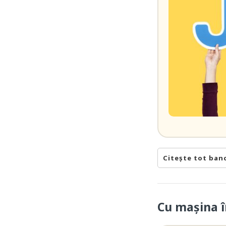
Citește tot ban
Cu maşina î