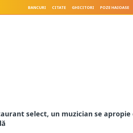
BANCURI
CITATE
GHICITORI
POZE HAIOASE
taurant select, un muzician se apropie
lă