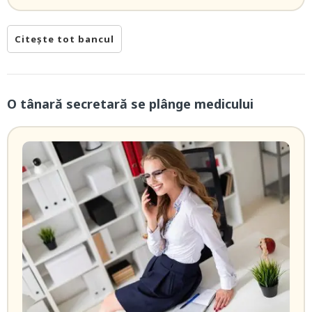
Citește tot bancul
O tânară secretară se plânge medicului