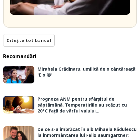
Citește tot bancul
Recomandări
Mirabela Grădinaru, umilită de o cântăreață:
'E o 😲'
Prognoza ANM pentru sfârșitul de
săptămână. Temperatirlile au scăzut cu
20°C față de vârful valului...
De ce s-a îmbrăcat în alb Mihaela Rădulescu
la înmormântarea lui Felix Baumgartner: