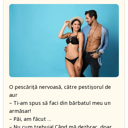
O pescăriţă nervoasă, către pestişorul de
aur
– Ti-am spus să faci din bărbatul meu un
armăsar!
– Păi, am făcut …
– Nu cum trebuia! Când mă dezbrac, doar