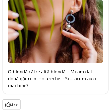
O blondă către altă blondă: - Mi-am dat
două găuri intr-o ureche. - Si ... acum auzi
mai bine?
Like