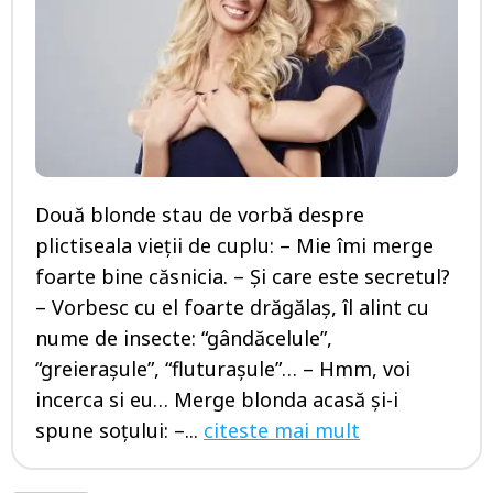
Două blonde stau de vorbă despre
plictiseala vieţii de cuplu: – Mie îmi merge
foarte bine căsnicia. – Şi care este secretul?
– Vorbesc cu el foarte drăgălaş, îl alint cu
nume de insecte: “gândăcelule”,
“greieraşule”, “fluturaşule”… – Hmm, voi
incerca si eu… Merge blonda acasă şi-i
spune soţului: –...
citeste mai mult