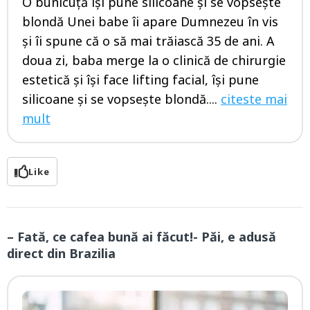
O bunicuță își pune silicoane și se vopsește
blondă Unei babe îi apare Dumnezeu în vis
și îi spune că o să mai trăiască 35 de ani. A
doua zi, baba merge la o clinică de chirurgie
estetică și își face lifting facial, își pune
silicoane și se vopsește blondă....
citeste mai
mult
Like
– Fată, ce cafea bună ai făcut!- Păi, e adusă
direct din Brazilia