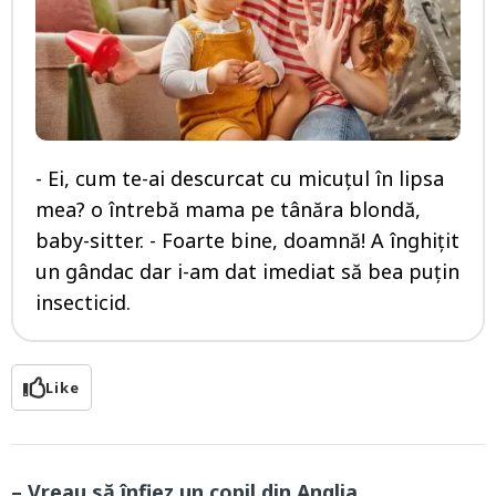
- Ei, cum te-ai descurcat cu micuțul în lipsa
mea? o întrebă mama pe tânăra blondă,
baby-sitter. - Foarte bine, doamnă! A înghițit
un gândac dar i-am dat imediat să bea puțin
insecticid.
Like
– Vreau să înfiez un copil din Anglia