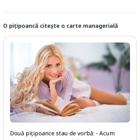
O pițipoancă citeşte o carte managerială
Două pițipoance stau de vorbă: - Acum