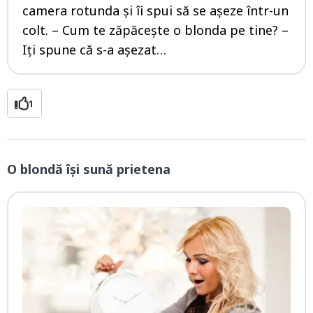
camera rotunda și îi spui să se așeze într-un
colt. – Cum te zăpăcește o blonda pe tine? –
Iți spune că s-a așezat…
1
O blondă își sună prietena