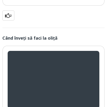
2
Când înveți să faci la oliță