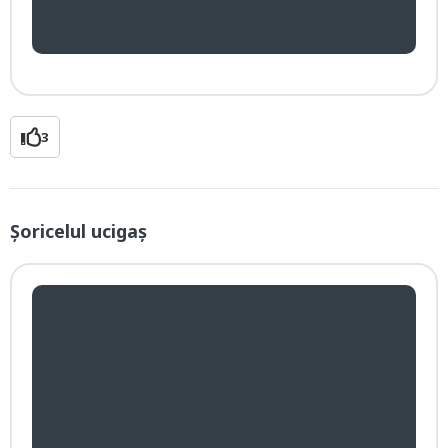
3
Șoricelul ucigaș