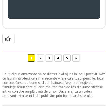
1
1
2
3
4
5
»
Cauți clipuri amuzante să te distrezi? Ai ajuns în locul potrivit. Râzi
cu lacrimi îți oferă cele mai recente virale cu situații penibile, faze
comice, farse pe bune și clipuri haioase. Vezi o colecție de
filmulețe amuzante cu cele mai tari faze de râs din lume strânse
într-o colecție amplă plină de umor. Daca ai și tu un video
amuzant trimite-ni-l să-l publicăm prin formularul site-ului.