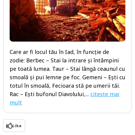
Care ar fi locul tău în Iad, în funcţie de
zodie: Berbec – Stai la intrare şi întâmpini
pe toată lumea. Taur – Stai lângă ceaunul cu
smoală şi pui lemne pe foc. Gemeni – Eşti cu
totul în smoală, Fecioara stă pe umerii tăi.
Rac – Eşti bufonul Diavolului,...
citeste mai
mult
Like