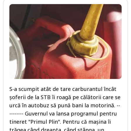
S-a scumpit atât de tare carburantul încât
șoferii de la STB îi roagă pe călătorii care se
urcă în autobuz să pună bani la motorină. --
-------- Guvernul va lansa programul pentru
tineret "Primul Plin". Pentru că mașina îi
trăgea când dreapta, când stânga, un