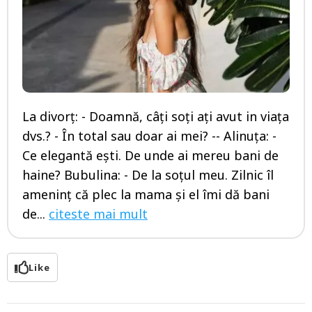
La divorț: - Doamnă, câți soți ați avut in viața
dvs.? - În total sau doar ai mei? -- Alinuța: -
Ce elegantă ești. De unde ai mereu bani de
haine? Bubulina: - De la soțul meu. Zilnic îl
ameninț că plec la mama și el îmi dă bani
de...
citeste mai mult
Like