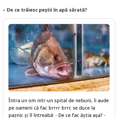
– De ce trăiesc peștii în apă sărată?
Întra un om intr-un spital de nebuni, îi aude
pe oameni că fac brrrr brrr, se duce la
paznic și îl întreabă: - De ce fac ăștia așa? -