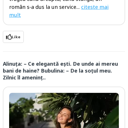
român s-a dus la un service...
citeste mai
mult
Like
Alinuța: – Ce elegantă ești. De unde ai mereu
bani de haine? Bubulina: – De la soțul meu.
Zilnic îl ameninț..