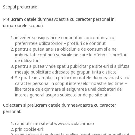
Scopul prelucrarii:
Prelucram datele dumneavoastra cu caracter personal in
urmatoarele scopuri:
in vederea asigurarii de continut in concordanta cu
preferintele utilizatorilor – profiluri de continut
pentru a putea analiza obiceiurile de consum si a ne
imbunatati continuu serviciile pe care le oferim – profiluri
de utilizatori
pentru a putea vinde spatiu publicitar pe site-uri si a difuza
mesaje publicitare adresate pe grupuri tinta disticte
Se poate intampla sa prelucram datele dumneavoastra cu
caracter personal in scopul intereselor noastre legitime –
libertatea de exprimare si asigurarea unei dezbateri de
interes general asupra subiectelor de pe site-uri.
Colectam si prelucram datele dumneavoastra cu caracter
personal:
cand utilizati site-ul www.raziculacrimi.ro
prin cookie-uri;
cand solicitati un drept la replica, cand accesati e-mail-ului