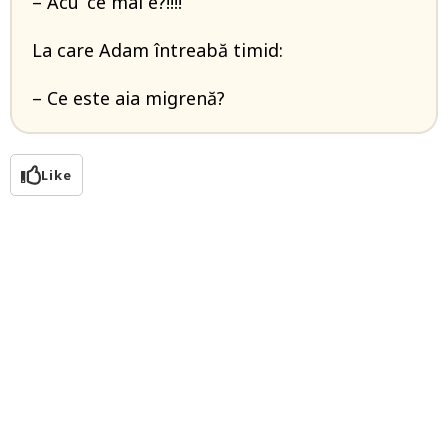
– Acu’ ce mai e?!!!!
La care Adam întreabă timid:
– Ce este aia migrenă?
Like