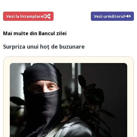
Vezi la întamplare!
Vezi următorul
Mai multe din
Bancul zilei
Surpriza unui hoţ de buzunare