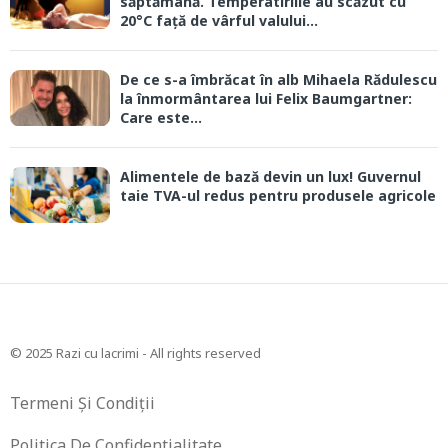
săptămână. Temperatirlile au scăzut cu
20°C față de vârful valului...
De ce s-a îmbrăcat în alb Mihaela Rădulescu
la înmormântarea lui Felix Baumgartner:
Care este...
Alimentele de bază devin un lux! Guvernul
taie TVA-ul redus pentru produsele agricole
© 2025 Razi cu lacrimi - All rights reserved
Termeni Și Condiții
Politica De Confidentialitate