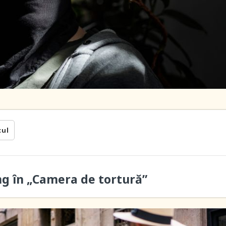
cul
ung în „Camera de tortură”