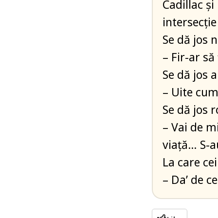
Cadillac ş
intersecție
Se dă jos n
– Fir-ar să
Se dă jos 
– Uite cu
Se dă jos 
– Vai de m
viață… S-
La care ceil
– Da’ de c