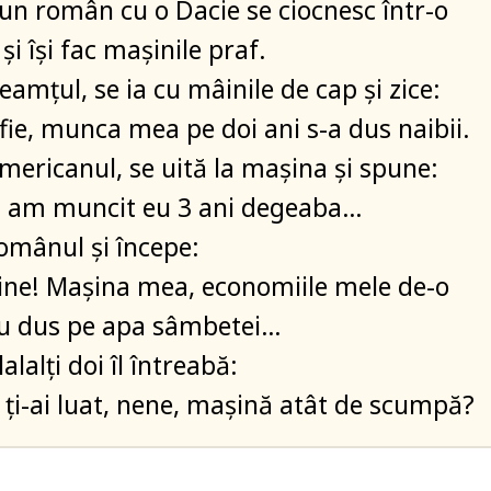
i un român cu o Dacie se ciocnesc într-o
 şi îşi fac maşinile praf.
eamțul, se ia cu mâinile de cap şi zice:
 fie, munca mea pe doi ani s-a dus naibii.
americanul, se uită la maşina şi spune:
m am muncit eu 3 ani degeaba…
românul şi începe:
ine! Maşina mea, economiile mele de-o
au dus pe apa sâmbetei…
alalți doi îl întreabă:
e ți-ai luat, nene, maşină atât de scumpă?