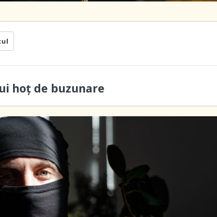
cul
ui hoţ de buzunare