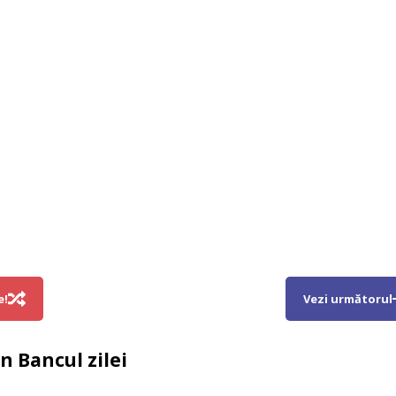
e!
Vezi următorul
in
Bancul zilei