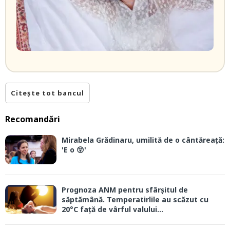
Citește tot bancul
Recomandări
Mirabela Grădinaru, umilită de o cântăreață:
'E o 😲'
Prognoza ANM pentru sfârșitul de
săptămână. Temperatirlile au scăzut cu
20°C față de vârful valului...