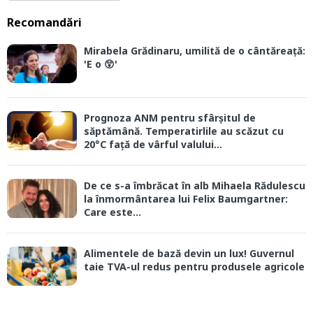
Recomandări
Mirabela Grădinaru, umilită de o cântăreață:
'E o 😲'
Prognoza ANM pentru sfârșitul de
săptămână. Temperatirlile au scăzut cu
20°C față de vârful valului...
De ce s-a îmbrăcat în alb Mihaela Rădulescu
la înmormântarea lui Felix Baumgartner:
Care este...
Alimentele de bază devin un lux! Guvernul
taie TVA-ul redus pentru produsele agricole