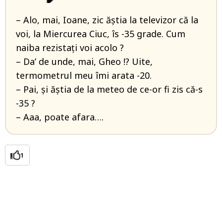
– Alo, mai, Ioane, zic ăștia la televizor că la
voi, la Miercurea Ciuc, îs -35 grade. Cum
naiba rezistați voi acolo ?
– Da’ de unde, mai, Gheo !? Uite,
termometrul meu îmi arata -20.
– Pai, și ăștia de la meteo de ce-or fi zis că-s
-35 ?
– Aaa, poate afara….
1