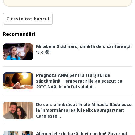
Citește tot bancul
Recomandări
Mirabela Grădinaru, umilită de o cântăreață:
'E o 😲'
Prognoza ANM pentru sfârșitul de
săptămână. Temperatirlile au scăzut cu
20°C față de vârful valului...
De ce s-a îmbrăcat în alb Mihaela Rădulescu
la înmormântarea lui Felix Baumgartner:
Care este...
Alimentele de bază devin un lux! Guvernul