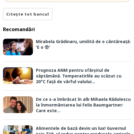
Citește tot bancul
Recomandări
Mirabela Grădinaru, umilită de o cântăreață:
'E o 😲'
Prognoza ANM pentru sfârșitul de
săptămână. Temperatirlile au scăzut cu
20°C față de vârful valului...
De ce s-a îmbrăcat în alb Mihaela Rădulescu
la înmormântarea lui Felix Baumgartner:
Care este...
Alimentele de bază devin un lux! Guvernul
taie TVA-ul redus pentru produsele agricole