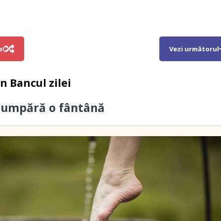
e!
Vezi următorul
in
Bancul zilei
cumpără o fântână