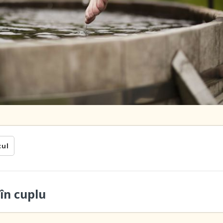
cul
în cuplu