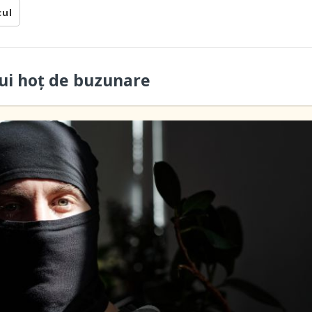
cul
ui hoţ de buzunare