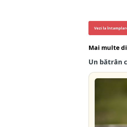
Vezi la întamplar
Mai multe d
Un bătrân 