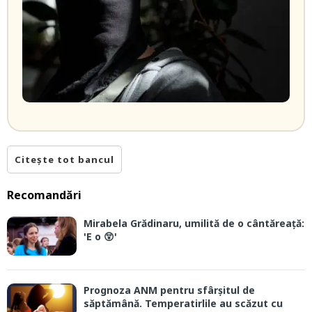
Citește tot bancul
Recomandări
Mirabela Grădinaru, umilită de o cântăreață:
'E o 😲'
Prognoza ANM pentru sfârșitul de
săptămână. Temperatirlile au scăzut cu