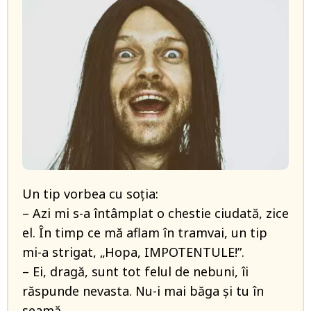
Un tip vorbea cu soţia:
– Azi mi s-a întâmplat o chestie ciudată, zice
el. În timp ce mă aflam în tramvai, un tip
mi-a strigat, „Hopa, IMPOTENTULE!”.
– Ei, dragă, sunt tot felul de nebuni, îi
răspunde nevasta. Nu-i mai băga şi tu în
seamă…