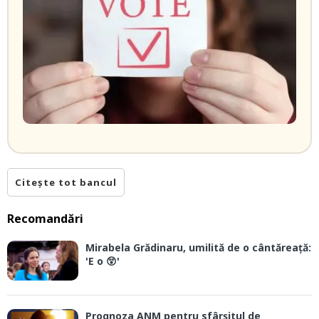
Citește tot bancul
Recomandări
Mirabela Grădinaru, umilită de o cântăreață:
'E o 😲'
Prognoza ANM pentru sfârșitul de