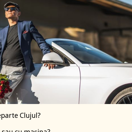
eparte Clujul?
os sau cu mașina?