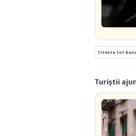
Citește tot ban
Turiștii aj