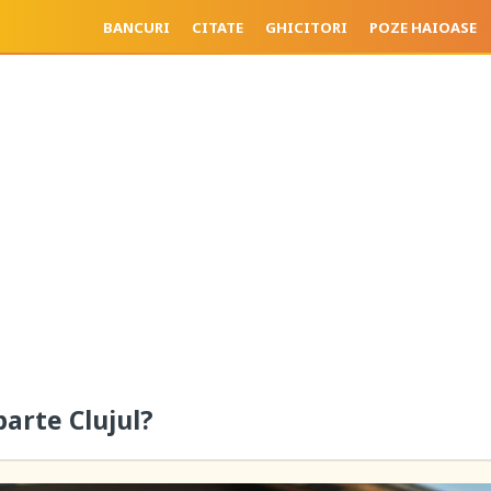
BANCURI
CITATE
GHICITORI
POZE HAIOASE
parte Clujul?