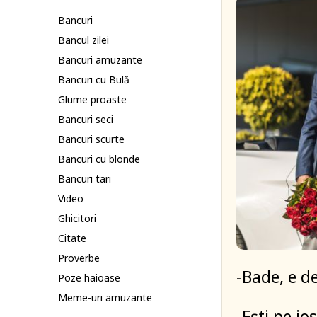
Bancuri
Bancul zilei
Bancuri amuzante
Bancuri cu Bulă
Glume proaste
Bancuri seci
Bancuri scurte
Bancuri cu blonde
Bancuri tari
Video
Ghicitori
Citate
Proverbe
-Bade, e d
Poze haioase
Meme-uri amuzante
-Ești pe j