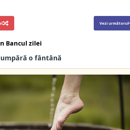
e!
Vezi următorul
in
Bancul zilei
cumpără o fântână