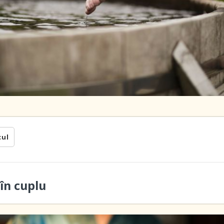
cul
în cuplu