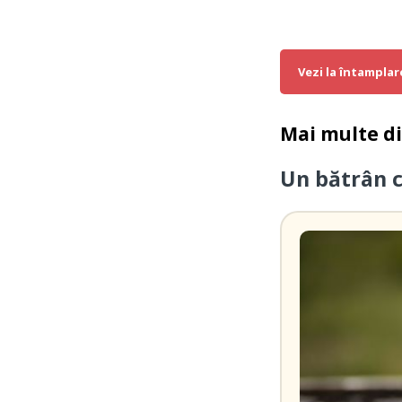
Vezi la întamplar
Mai multe d
Un bătrân 