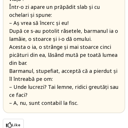
Într-o zi apare un prăpădit slab şi cu
ochelari şi spune:
– Aş vrea să încerc şi eu!
După ce s-au potolit râsetele, barmanul ia o
lamâie, o stoarce şi i-o dă omului.
Acesta o ia, o strânge şi mai stoarce cinci
picături din ea, lăsând mută pe toată lumea
din bar.
Barmanul, stupefiat, acceptă că a pierdut şi
îl întreabă pe om:
– Unde lucrezi? Tai lemne, ridici greutăţi sau
ce faci?
– A, nu, sunt contabil la fisc.
Like