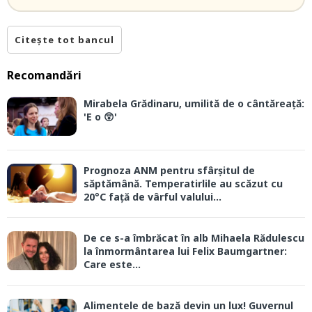
Citește tot bancul
Recomandări
Mirabela Grădinaru, umilită de o cântăreață:
'E o 😲'
Prognoza ANM pentru sfârșitul de
săptămână. Temperatirlile au scăzut cu
20°C față de vârful valului...
De ce s-a îmbrăcat în alb Mihaela Rădulescu
la înmormântarea lui Felix Baumgartner:
Care este...
Alimentele de bază devin un lux! Guvernul