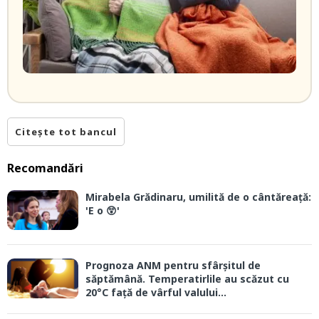
Citește tot bancul
Recomandări
Mirabela Grădinaru, umilită de o cântăreață:
'E o 😲'
Prognoza ANM pentru sfârșitul de
săptămână. Temperatirlile au scăzut cu
20°C față de vârful valului...