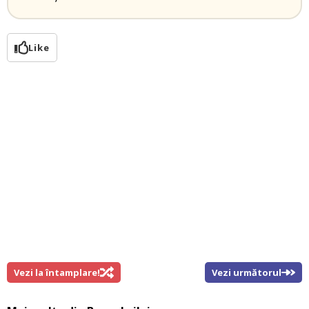
Like
Vezi la întamplare!
Vezi următorul