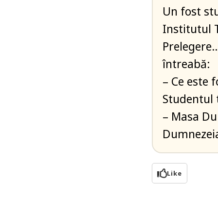
Un fost stu
Institutul 
Prelegere… 
întreabă:
– Ce este 
Studentul 
– Masa Dum
Dumnezeia
Like