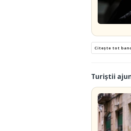
Citește tot ban
Turiștii aj