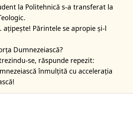
dent la Politehnică s-a transferat la
Teologic.
ațipește! Părintele se apropie și-l
forța Dumnezeiască?
trezindu-se, răspunde repezit:
nezeiască înmulțită cu accelerația
scă!