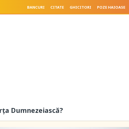
BANCURI
CITATE
GHICITORI
POZE HAIOASE
orța Dumnezeiască?