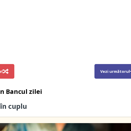
e!
Vezi următorul
in
Bancul zilei
în cuplu