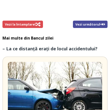
Vezi la întamplare!
Vezi următorul
Mai multe din
Bancul zilei
– La ce distanță erați de locul accidentului?