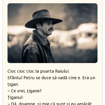
Cioc cioc cioc la poarta Raiului.
Sfântul Petru se duce să vadă cine e. Era un
țigan.
– Ce vrei, țigane?
Țiganul:
– Dă, doamne, și mie că sunt și eu amărât,