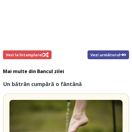
Vezi la întamplare!
Vezi următorul
Mai multe din
Bancul zilei
Un bătrân cumpără o fântână