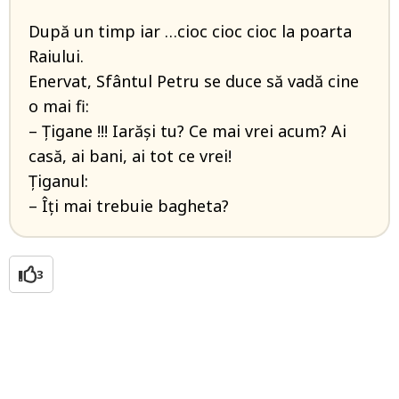
După un timp iar …cioc cioc cioc la poarta
Raiului.
Enervat, Sfântul Petru se duce să vadă cine
o mai fi:
– Țigane !!! Iarăși tu? Ce mai vrei acum? Ai
casă, ai bani, ai tot ce vrei!
Țiganul:
– Îți mai trebuie bagheta?
3