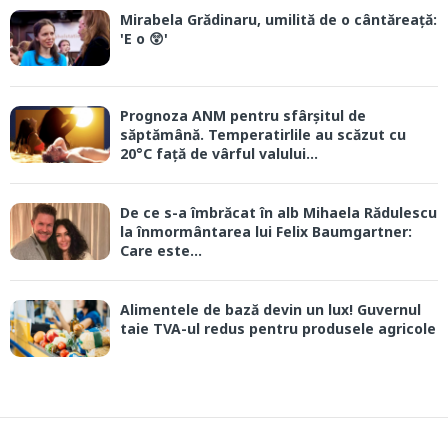
Mirabela Grădinaru, umilită de o cântăreață:
'E o 😲'
Prognoza ANM pentru sfârșitul de
săptămână. Temperatirlile au scăzut cu
20°C față de vârful valului...
De ce s-a îmbrăcat în alb Mihaela Rădulescu
la înmormântarea lui Felix Baumgartner:
Care este...
Alimentele de bază devin un lux! Guvernul
taie TVA-ul redus pentru produsele agricole