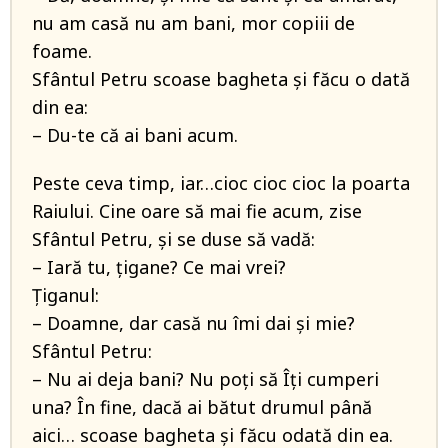
nu am casă nu am bani, mor copiii de
foame.
Sfântul Petru scoase bagheta și făcu o dată
din ea:
– Du-te că ai bani acum.
Peste ceva timp, iar…cioc cioc cioc la poarta
Raiului. Cine oare să mai fie acum, zise
Sfântul Petru, și se duse să vadă:
– Iară tu, țigane? Ce mai vrei?
Țiganul:
– Doamne, dar casă nu îmi dai și mie?
Sfântul Petru:
– Nu ai deja bani? Nu poți să Îți cumperi
una? În fine, dacă ai bătut drumul până
aici… scoase bagheta și făcu odată din ea.