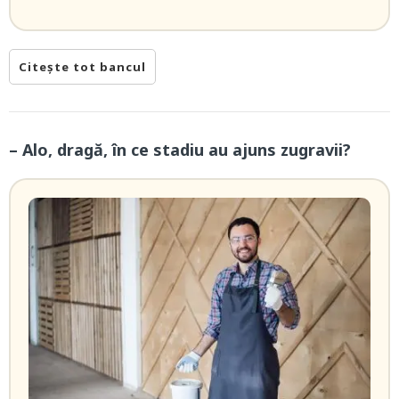
Citește tot bancul
– Alo, dragă, în ce stadiu au ajuns zugravii?