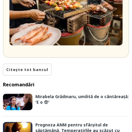
Citește tot bancul
Recomandări
Mirabela Grădinaru, umilită de o cântăreață:
'E o 😲'
Prognoza ANM pentru sfârșitul de
săptămână. Temperatirlile au scăzut cu