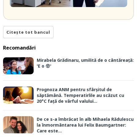
Citește tot bancul
Recomandări
Mirabela Grădinaru, umilită de o cântăreață:
'E o 😲'
Prognoza ANM pentru sfârșitul de
săptămână. Temperatirlile au scăzut cu
20°C față de vârful valului...
De ce s-a îmbrăcat în alb Mihaela Rădulescu
la înmormântarea lui Felix Baumgartner:
Care este...