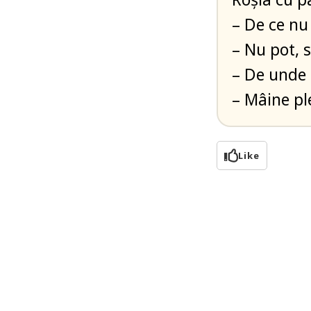
– De ce nu
– Nu pot, 
– De unde
– Mâine pl
Like