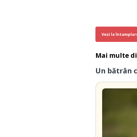
Vezi la întamplar
Mai multe d
Un bătrân 