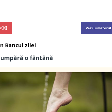
e!
Vezi următorul
in
Bancul zilei
cumpără o fântână