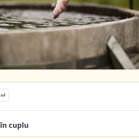
cul
în cuplu