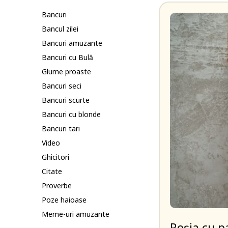
Bancuri
Bancul zilei
Bancuri amuzante
Bancuri cu Bulă
Glume proaste
Bancuri seci
Bancuri scurte
Bancuri cu blonde
Bancuri tari
Video
Ghicitori
Citate
Proverbe
Poze haioase
Meme-uri amuzante
Roșia cu p