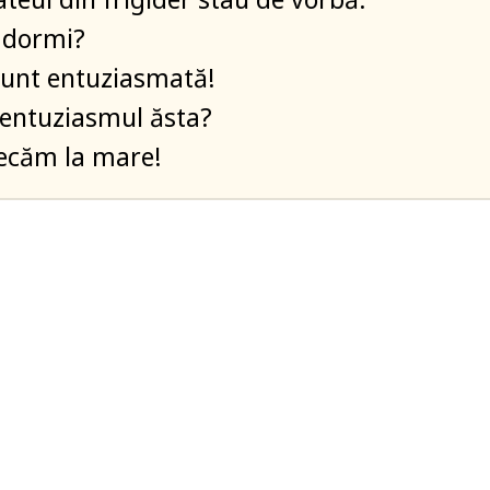
 dormi?
sunt entuziasmată!
 entuziasmul ăsta?
ecăm la mare!