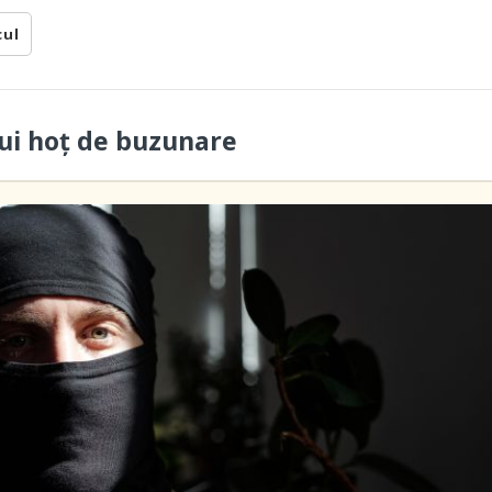
cul
ui hoţ de buzunare