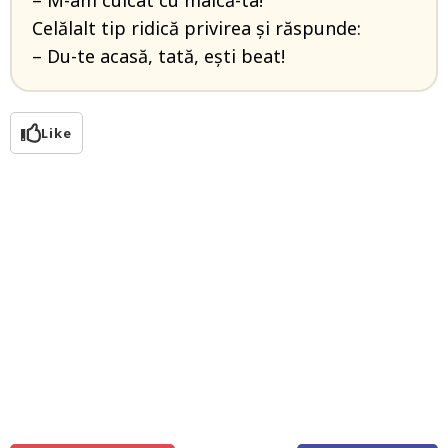
– M-am culcat cu maică-ta!
Celălalt tip ridică privirea și răspunde:
– Du-te acasă, tată, ești beat!
Like