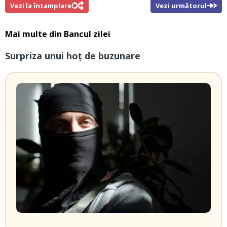
Vezi la întamplare!
Vezi următorul
Mai multe din
Bancul zilei
Surpriza unui hoţ de buzunare