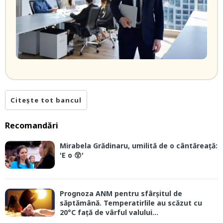
Citește tot bancul
Recomandări
Mirabela Grădinaru, umilită de o cântăreață:
'E o 😲'
Prognoza ANM pentru sfârșitul de
săptămână. Temperatirlile au scăzut cu
20°C față de vârful valului...