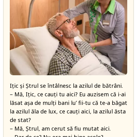
Ițic și Ștrul se întâlnesc la azilul de bătrâni.
– Mă, Ițic, ce cauți tu aici? Eu auzisem că i-ai
lăsat așa de mulți bani lu’ fii-tu că te-a băgat
la azilul ăla de lux, ce cauți aici, la azilul ăsta
de stat?
– Mă, Ștrul, am cerut să fiu mutat aici.