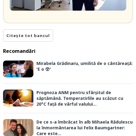
Citește tot bancul
Recomandări
Mirabela Grădinaru, umilită de o cântăreață:
'E o 😲'
Prognoza ANM pentru sfârșitul de
săptămână. Temperatirlile au scăzut cu
20°C față de vârful valului...
De ce s-a îmbrăcat în alb Mihaela Rădulescu
la înmormântarea lui Felix Baumgartner:
Care este...