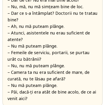
– Dar de ce? Nu era mai bine acolo?
– Nu, mă, nu mă simțeam bine de loc.
– Dar ce s-a întâmplat? Doctorii nu te tratau
bine?
– Ah, nu mă puteam plânge.
– Atunci, asistentele nu erau suficient de
atente?
– Nu mă puteam plânge.
– Femeile de serviciu, portarii, se purtau
urât cu bătrânii?
– Nu, nu mă puteam plânge.
– Camera ta nu era suficient de mare, de
curată, nu te lăsau pe afară?
– Nu mă puteam plânge.
– Păi, dacă-ți era atât de bine acolo, de ce ai
venit aici?