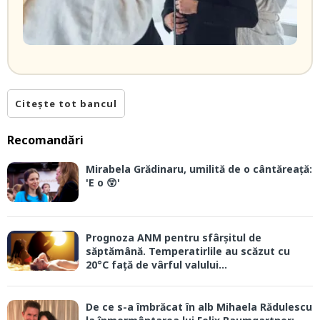
Citește tot bancul
Recomandări
Mirabela Grădinaru, umilită de o cântăreață:
'E o 😲'
Prognoza ANM pentru sfârșitul de
săptămână. Temperatirlile au scăzut cu
20°C față de vârful valului...
De ce s-a îmbrăcat în alb Mihaela Rădulescu