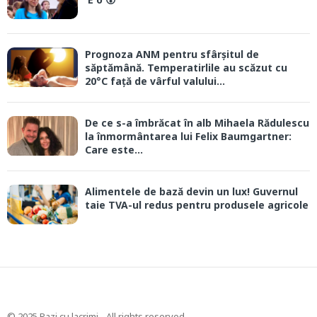
Prognoza ANM pentru sfârșitul de
săptămână. Temperatirlile au scăzut cu
20°C față de vârful valului...
De ce s-a îmbrăcat în alb Mihaela Rădulescu
la înmormântarea lui Felix Baumgartner:
Care este...
Alimentele de bază devin un lux! Guvernul
taie TVA-ul redus pentru produsele agricole
© 2025 Razi cu lacrimi - All rights reserved