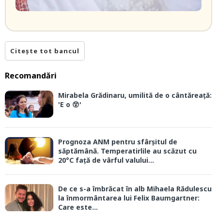
Citește tot bancul
Recomandări
Mirabela Grădinaru, umilită de o cântăreață:
'E o 😲'
Prognoza ANM pentru sfârșitul de
săptămână. Temperatirlile au scăzut cu
20°C față de vârful valului...
De ce s-a îmbrăcat în alb Mihaela Rădulescu
la înmormântarea lui Felix Baumgartner:
Care este...