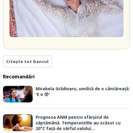
Citește tot bancul
Recomandări
Mirabela Grădinaru, umilită de o cântăreață:
'E o 😲'
Prognoza ANM pentru sfârșitul de
săptămână. Temperatirlile au scăzut cu
20°C față de vârful valului...