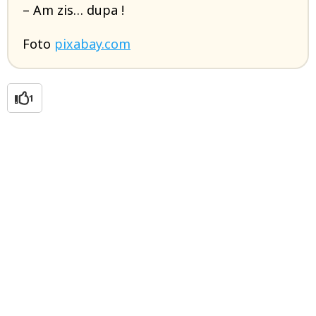
– Am zis… dupa !
Foto
pixabay.com
1