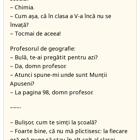
– Chimia.
– Cum aşa, că în clasa a V-a încă nu se
învaţă?
– Tocmai de aceea!
Profesorul de geografie:
– Bulă, te-ai pregătit pentru azi?
– Da, domn profesor.
– Atunci spune-mi unde sunt Munţii
Apuseni?
– La pagina 98, domn profesor.
–––-
– Bulişor, cum te simţi la şcoală?
– Foarte bine, că nu mă plictisesc: la fiecare
oră mă pune să stau în alt colţ al clasei.