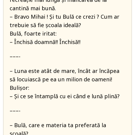
cantină mai bună.
– Bravo Mihai ! Şi tu Bulă ce crezi ? Cum ar
trebuie să fie şcoala ideală?
Bulă, foarte iritat:
– Închisă doamnă!! Închisă!!
–––-
– Luna este atât de mare, încât ar încăpea
să locuiască pe ea un milion de oameni!
Bulişor:
– Şi ce se întamplă cu ei când e lună plină?
–––-
– Bulă, care e materia ta preferată la
scoală?