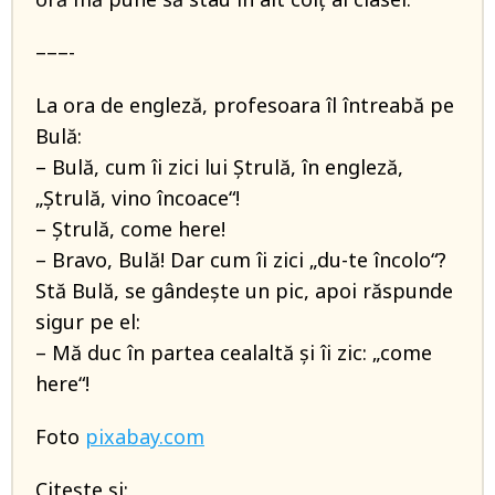
–––-
La ora de engleză, profesoara îl întreabă pe
Bulă:
– Bulă, cum îi zici lui Ştrulă, în engleză,
„Ştrulă, vino încoace“!
– Ştrulă, come here!
– Bravo, Bulă! Dar cum îi zici „du-te încolo“?
Stă Bulă, se gândeşte un pic, apoi răspunde
sigur pe el:
– Mă duc în partea cealaltă şi îi zic: „come
here“!
Foto
pixabay.com
Citește și: