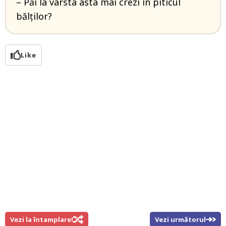
– Păi la vârsta asta mai crezi în piticul
bălților?
Like
Vezi la întamplare!
Vezi următorul