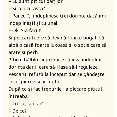
– Eu sunt piticul bălților
– Si ce-i cu asta?
– Pai eu îți îndeplinesc trei dorințe dacă îmi
indeplinești și tu una!
– Ok. S-a făcut.
Si pescarul cere să devină foarte bogat, să
aibă o casă foarte luxoasă și o sotie care să
arate superb.
Piticul bălților ii promite că ii va indeplini
dorința dar ii cere să-l lase să-l reguleze.
Pescarul refuză la inceput dar se gândește
ce ar pierde și acceptă.
După ce-și fac treburile, la plecare piticul
întreabă:
– Tu câți ani ai?
– De ce?