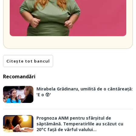
Citește tot bancul
Recomandări
Mirabela Grădinaru, umilită de o cântăreață:
'E o 😲'
Prognoza ANM pentru sfârșitul de
săptămână. Temperatirlile au scăzut cu
20°C față de vârful valului...