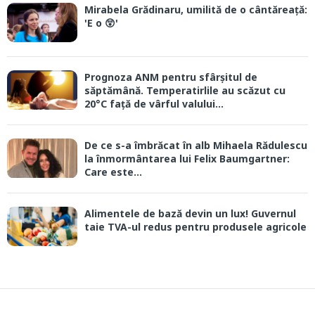
Mirabela Grădinaru, umilită de o cântăreață:
'E o 😲'
Prognoza ANM pentru sfârșitul de
săptămână. Temperatirlile au scăzut cu
20°C față de vârful valului...
De ce s-a îmbrăcat în alb Mihaela Rădulescu
la înmormântarea lui Felix Baumgartner:
Care este...
Alimentele de bază devin un lux! Guvernul
taie TVA-ul redus pentru produsele agricole