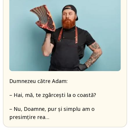
Dumnezeu către Adam:
– Hai, mă, te zgârcești la o coastă?
– Nu, Doamne, pur și simplu am o
presimțire rea…