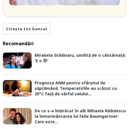
Citește tot bancul
Recomandări
Mirabela Grădinaru, umilită de o cântăreață:
'E o 😲'
Prognoza ANM pentru sfârșitul de
săptămână. Temperatirlile au scăzut cu
20°C față de vârful valului...
De ce s-a îmbrăcat în alb Mihaela Rădulescu
la înmormântarea lui Felix Baumgartner:
Care este...