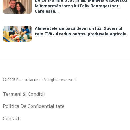
De ce s-a îmbrăcat în alb Mihaela Rădulescu
la înmormântarea lui Felix Baumgartner:
Care este...
Alimentele de bază devin un lux! Guvernul
taie TVA-ul redus pentru produsele agricole
© 2025 Razi cu lacrimi - All rights reserved
Termeni Și Condiții
Politica De Confidentialitate
Contact