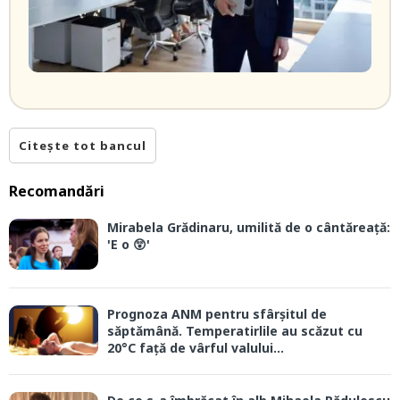
Citește tot bancul
Recomandări
Mirabela Grădinaru, umilită de o cântăreață:
'E o 😲'
Prognoza ANM pentru sfârșitul de
săptămână. Temperatirlile au scăzut cu
20°C față de vârful valului...