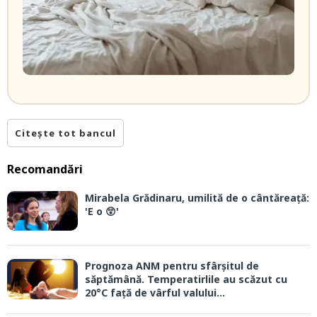
Citește tot bancul
Recomandări
Mirabela Grădinaru, umilită de o cântăreață:
'E o 😲'
Prognoza ANM pentru sfârșitul de
săptămână. Temperatirlile au scăzut cu
20°C față de vârful valului...