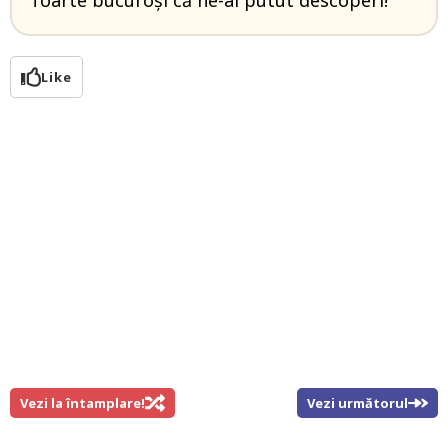
foarte bucuroși că ne-ai putut descoperi!
Like
Vezi la întamplare!
Vezi următorul