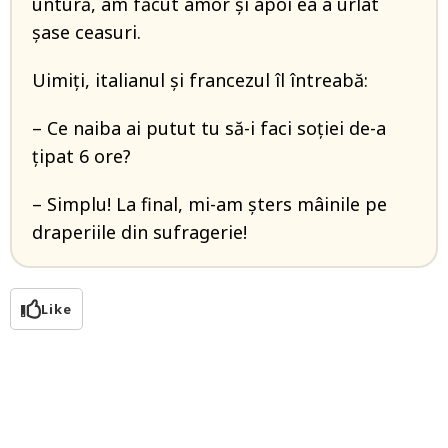
untură, am făcut amor şi apoi ea a urlat
şase ceasuri.
Uimiţi, italianul şi francezul îl întreabă:
– Ce naiba ai putut tu să-i faci soţiei de-a
ţipat 6 ore?
– Simplu! La final, mi-am şters mâinile pe
draperiile din sufragerie!
Like