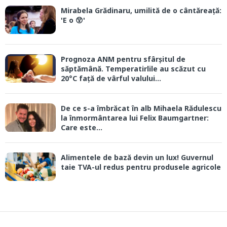
Mirabela Grădinaru, umilită de o cântăreață:
'E o 😲'
Prognoza ANM pentru sfârșitul de
săptămână. Temperatirlile au scăzut cu
20°C față de vârful valului...
De ce s-a îmbrăcat în alb Mihaela Rădulescu
la înmormântarea lui Felix Baumgartner:
Care este...
Alimentele de bază devin un lux! Guvernul
taie TVA-ul redus pentru produsele agricole