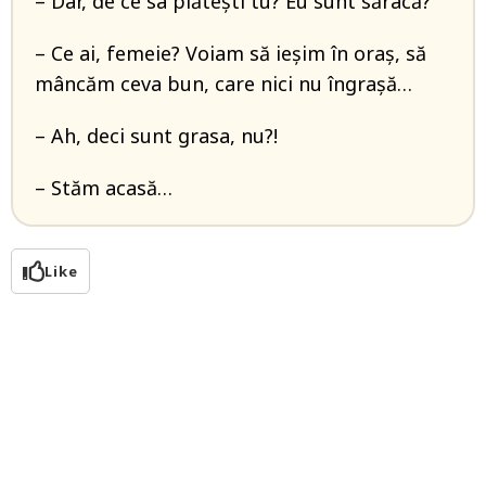
– Dar, de ce sa plăteşti tu? Eu sunt săracă?
– Ce ai, femeie? Voiam să ieşim în oraș, să
mâncăm ceva bun, care nici nu îngraşă…
– Ah, deci sunt grasa, nu?!
– Stăm acasă…
Like