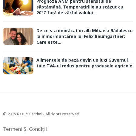
Prognoza ANM pentru sfârșitul de
săptămână. Temperatirlile au scăzut cu
20°C față de vârful valului...
De ce s-a îmbrăcat în alb Mihaela Rădulescu
la înmormântarea lui Felix Baumgartner:
Care este...
Alimentele de bază devin un lux! Guvernul
taie TVA-ul redus pentru produsele agricole
© 2025 Razi cu lacrimi - All rights reserved
Termeni Și Condiții