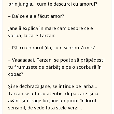
prin jungla… cum te descurci cu amorul?
– Da’ ce e aia făcut amor?
Jane îi explică în mare cam despre ce e
vorba, la care Tarzan:
– Păi cu copacul ăla, cu o scorbură mică…
– Vaaaaaaai, Tarzan, se poate să prăpădeşti
tu frumuseţe de bărbăţie pe o scorbură în
copac?
Şi se dezbracă Jane, se întinde pe iarba…
Tarzan se uită cu atentie, după care îşi ia
avânt şi-i trage lui Jane un picior în locul
sensibil, de vede fata stele verzi…