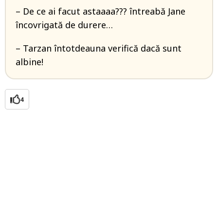
– De ce ai facut astaaaa??? întreabă Jane
încovrigată de durere…
– Tarzan întotdeauna verifică dacă sunt
albine!
4