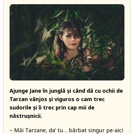
Ajunge Jane în junglă şi când dă cu ochii de
Tarzan vânjos şi viguros o cam trec
sudorile şi îi trec prin cap mii de
năstruşnicii.
– Măi Tarzane, da’ tu… bărbat singur pe-aici