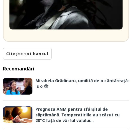
Citește tot bancul
Recomandări
Mirabela Grădinaru, umilită de o cântăreață:
'E o 😲'
Prognoza ANM pentru sfârșitul de
săptămână. Temperatirlile au scăzut cu
20°C față de vârful valului...