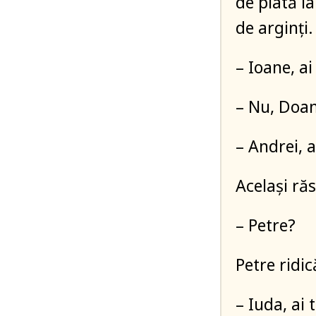
de plată la
de arginţi.
– Ioane, a
– Nu, Doam
– Andrei, 
Acelaşi ră
– Petre?
Petre ridi
– Iuda, ai 