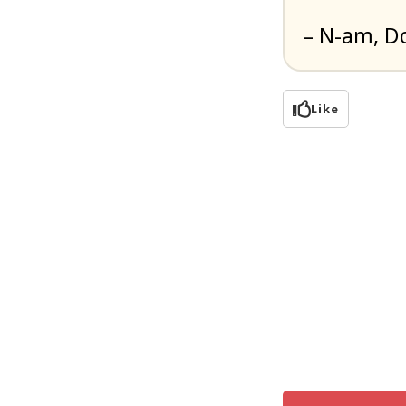
– N-am, D
Like