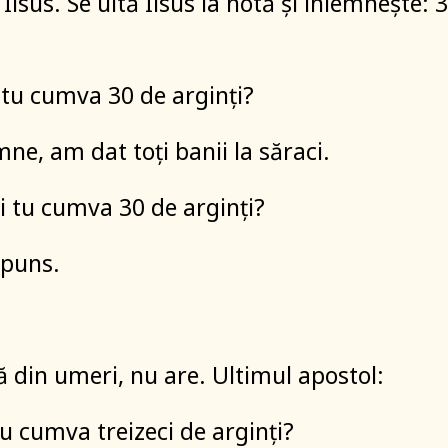
 Iisus. Se uită Iisus la notă şi înlemneşte: 
i tu cumva 30 de arginţi?
ne, am dat toţi banii la săraci.
ai tu cumva 30 de arginţi?
spuns.
că din umeri, nu are. Ultimul apostol:
tu cumva treizeci de arginţi?