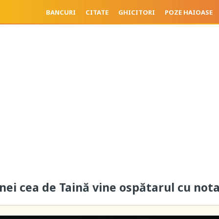
BANCURI
CITATE
GHICITORI
POZE HAIOASE
inei cea de Taină vine ospătarul cu not