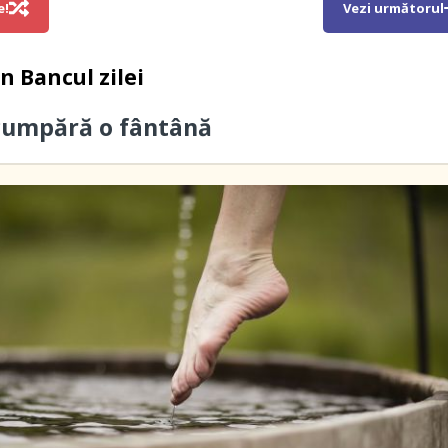
e!
Vezi următorul
in
Bancul zilei
cumpără o fântână