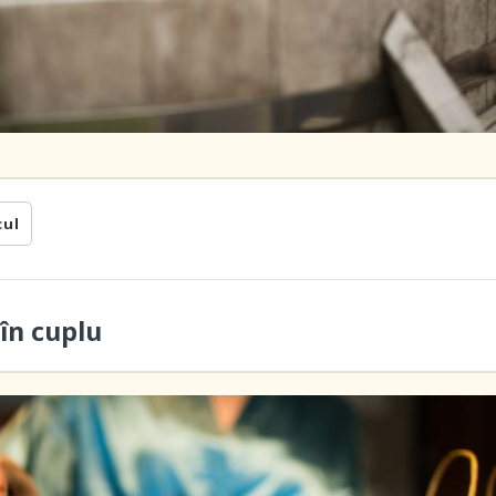
cul
în cuplu