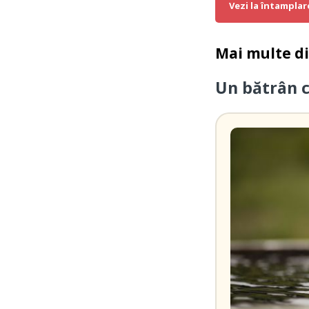
Vezi la întamplar
Mai multe d
Un bătrân 