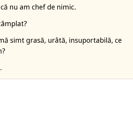
că nu am chef de nimic.
ntâmplat?
 mă simt grasă, urâtă, insuportabilă, ce
m?
.