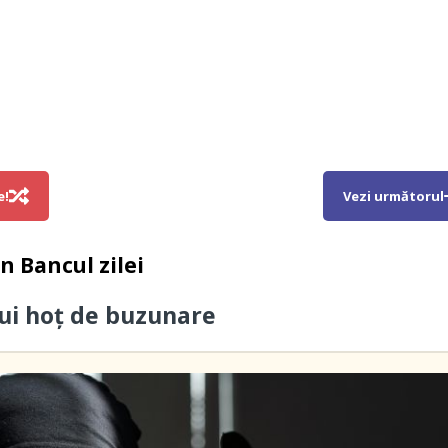
e!
Vezi următorul
in
Bancul zilei
ui hoţ de buzunare