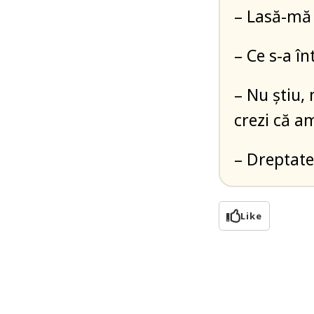
– Lasă-mă 
– Ce s-a î
– Nu știu,
crezi că a
– Dreptate
Like